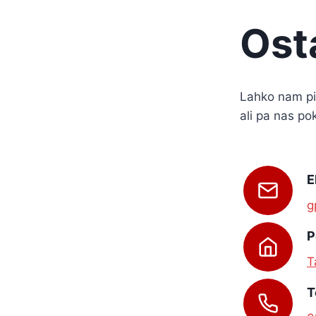
Ost
Lahko nam piš
ali pa nas po
E
g
P
T
T