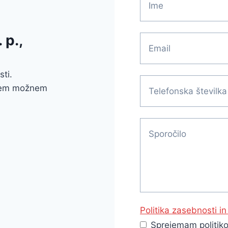
 p.,
ti.
jšem možnem
Politika zasebnosti i
Sprejemam politiko