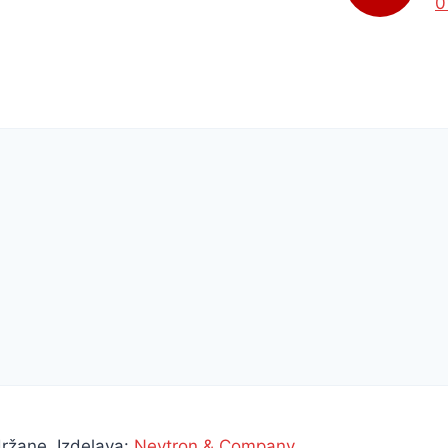
0
ržane. Izdelava:
Nevtron & Company