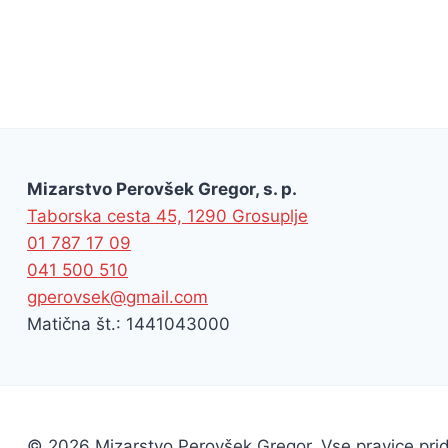
Mizarstvo Perovšek Gregor, s. p.
Taborska cesta 45, 1290 Grosuplje
01 787 17 09
041 500 510
gperovsek@gmail.com
Matična št.: 1441043000
© 2026 Mizarstvo Perovšek Gregor. Vse pravice prid