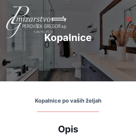
Skip
to
content
Kopalnice
Kopalnice po vaših željah
Opis